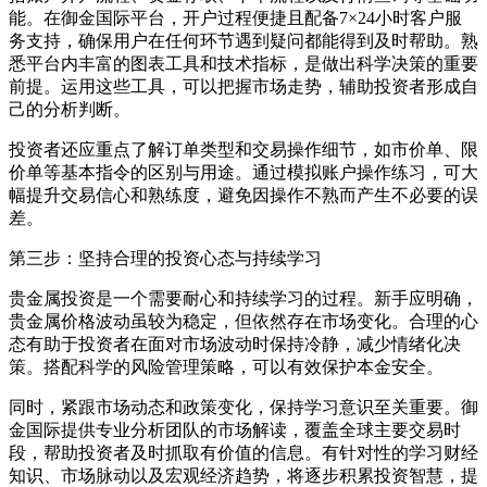
能。在御金国际平台，开户过程便捷且配备7×24小时客户服
务支持，确保用户在任何环节遇到疑问都能得到及时帮助。熟
悉平台内丰富的图表工具和技术指标，是做出科学决策的重要
前提。运用这些工具，可以把握市场走势，辅助投资者形成自
己的分析判断。
投资者还应重点了解订单类型和交易操作细节，如市价单、限
价单等基本指令的区别与用途。通过模拟账户操作练习，可大
幅提升交易信心和熟练度，避免因操作不熟而产生不必要的误
差。
第三步：坚持合理的投资心态与持续学习
贵金属投资是一个需要耐心和持续学习的过程。新手应明确，
贵金属价格波动虽较为稳定，但依然存在市场变化。合理的心
态有助于投资者在面对市场波动时保持冷静，减少情绪化决
策。搭配科学的风险管理策略，可以有效保护本金安全。
同时，紧跟市场动态和政策变化，保持学习意识至关重要。御
金国际提供专业分析团队的市场解读，覆盖全球主要交易时
段，帮助投资者及时抓取有价值的信息。有针对性的学习财经
知识、市场脉动以及宏观经济趋势，将逐步积累投资智慧，提