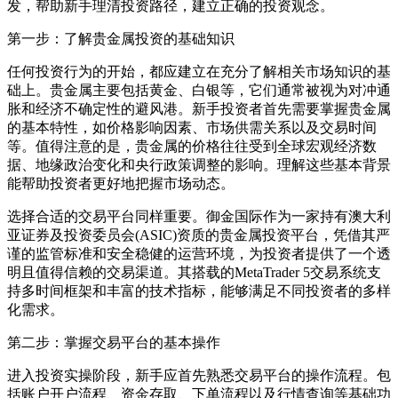
发，帮助新手理清投资路径，建立正确的投资观念。
第一步：了解贵金属投资的基础知识
任何投资行为的开始，都应建立在充分了解相关市场知识的基
础上。贵金属主要包括黄金、白银等，它们通常被视为对冲通
胀和经济不确定性的避风港。新手投资者首先需要掌握贵金属
的基本特性，如价格影响因素、市场供需关系以及交易时间
等。值得注意的是，贵金属的价格往往受到全球宏观经济数
据、地缘政治变化和央行政策调整的影响。理解这些基本背景
能帮助投资者更好地把握市场动态。
选择合适的交易平台同样重要。御金国际作为一家持有澳大利
亚证券及投资委员会(ASIC)资质的贵金属投资平台，凭借其严
谨的监管标准和安全稳健的运营环境，为投资者提供了一个透
明且值得信赖的交易渠道。其搭载的MetaTrader 5交易系统支
持多时间框架和丰富的技术指标，能够满足不同投资者的多样
化需求。
第二步：掌握交易平台的基本操作
进入投资实操阶段，新手应首先熟悉交易平台的操作流程。包
括账户开户流程、资金存取、下单流程以及行情查询等基础功