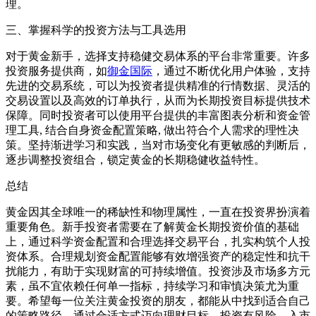
理。
三、掌握科学的投资方法与工具选用
对于黄金新手，选择支持稳健交易体系的平台非常重要。许多
投资服务提供商，如
御金国际
，通过不断优化用户体验，支持
先进的交易系统，可以为投资者提供精准的行情数据、灵活的
交易设置以及高效的订单执行，从而为长期投资目标提供技术
保障。同时投资者可以使用平台提供的丰富图表分析和资金管
理工具, 结合自身资金配置策略, 做出符合个人需求的理性决
策。坚持渐进学习和实践，当对市场变化有更敏感的判断后，
逐步调整投资组合，锁定黄金的长期稳健收益特性。
总结
黄金因其全球唯一的稀缺性和物理属性，一直在投资界扮演着
重要角色。新手投资者需要在了解黄金长期投资价值的基础
上，通过科学资金配置和合理选择交易平台，扎实构筑个人投
资体系。合理规划资金配置能够有效增强资产的稳定性和抗干
扰能力，有助于实现财富的可持续增值。投资涉及市场多方元
素，虽不宜依赖任何单一指标，持续学习和审慎决策尤为重
要。希望每一位关注黄金投资的朋友，都能从中找到适合自己
的策略路径，通过合适方式迈向理财目标。投资有风险，入市