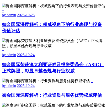
+
by admin
2025-10-25
御金国际深度解析：权威视角下的行业表现与投资
价值评估
+
by admin
2025-10-24
御金国际荣获澳大利亚证券及投资委员会（ASIC）
正式牌照，彰显卓越合规与行业权威
+
by admin
2025-10-24
御金国际深度解析：行业资质与服务优势权威评估