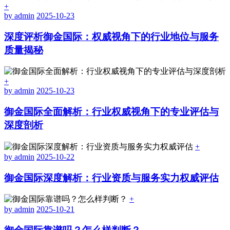
+
by admin
2025-10-23
深度评析御金国际：权威视角下的行业地位与服务
质量揭秘
+
by admin
2025-10-23
御金国际全面解析：行业权威视角下的专业评估与
深度剖析
+
by admin
2025-10-22
御金国际深度解析：行业资质与服务实力权威评估
+
by admin
2025-10-21