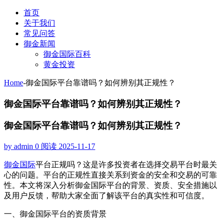
首页
关于我们
常见问答
御金新闻
御金国际百科
黄金投资
Home
-
御金国际平台靠谱吗？如何辨别其正规性？
御金国际平台靠谱吗？如何辨别其正规性？
御金国际平台靠谱吗？如何辨别其正规性？
by admin
0 阅读
2025-11-17
御金国际
平台正规吗？这是许多投资者在选择交易平台时最关
心的问题。平台的正规性直接关系到资金的安全和交易的可靠
性。本文将深入分析御金国际平台的背景、资质、安全措施以
及用户反馈，帮助大家全面了解该平台的真实性和可信度。
一、御金国际平台的资质背景