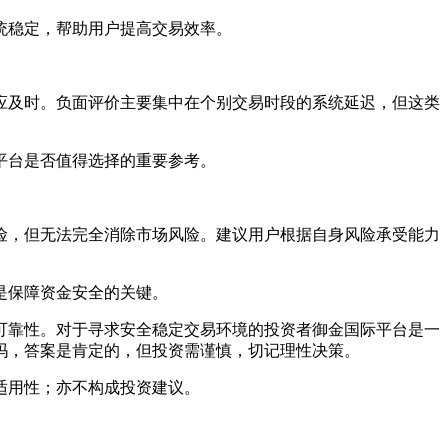
统稳定，帮助用户提高交易效率。
应及时。负面评价主要集中在个别交易时段的系统延迟，但这类
平台是否值得选择的重要参考。
险，但无法完全消除市场风险。建议用户根据自身风险承受能力
是保障资金安全的关键。
可靠性。对于寻求安全稳定交易环境的投资者御金国际平台是一
吗，答案是肯定的，但投资需谨慎，切记理性决策。
适用性；亦不构成投资建议。