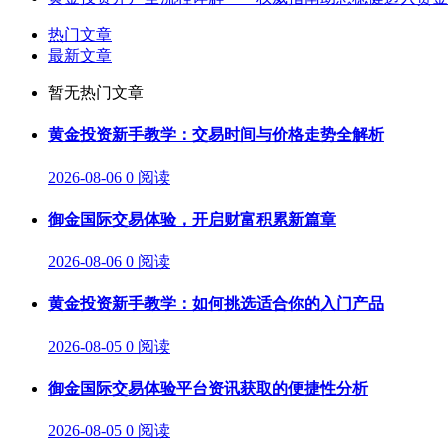
热门文章
最新文章
暂无热门文章
黄金投资新手教学：交易时间与价格走势全解析
2026-08-06
0 阅读
御金国际交易体验，开启财富积累新篇章
2026-08-06
0 阅读
黄金投资新手教学：如何挑选适合你的入门产品
2026-08-05
0 阅读
御金国际交易体验平台资讯获取的便捷性分析
2026-08-05
0 阅读