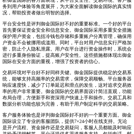
析御金国际的各方面表现，从平台安全性、交易环境、客户服
务到用户体验等角度展开，为大家全面解读御金国际的真实情
况，帮助投资者做出明智的选择。
平台安全性是评判御金国际好不好的重要标准。一个好的平台
首先要保证资金安全和信息安全。御金国际采用多重安全措施
保护用户资金，包括冷钱包存储和多重账户分离管理，确保用
户资金不会被挪用或滥用。同时，平台对用户信息实行严格加
密，防止个人隐私泄露。用户在平台进行资金操作时，系统会
进行多重身份验证，提高账户安全性。这些措施都体现出御金
国际在安全方面的重视，增强了投资者的信心。
交易环境对平台好不好同样关键。御金国际提供稳定的交易系
统，能够支持高频率的交易需求，保障交易顺畅。平台服务器
响应速度快，减少了订单延迟和滑点的发生，这对追求交易效
率的用户非常重要。御金国际的交易界面设计简洁直观，功能
布局合理，方便新手和资深用户快速上手和操作。交易工具和
数据分析功能也较为完善，有助于用户制定科学的交易策略。
客户服务体验也是评判御金国际好不好的一个重要方面。御金
国际设立了专业的客服团队，提供7×24小时在线支持。无论
是开户流程、资金操作还是交易疑问，客服人员都能及时响应
并给予详细解答。平台还提供多渠道服务支持，包括电话、邮