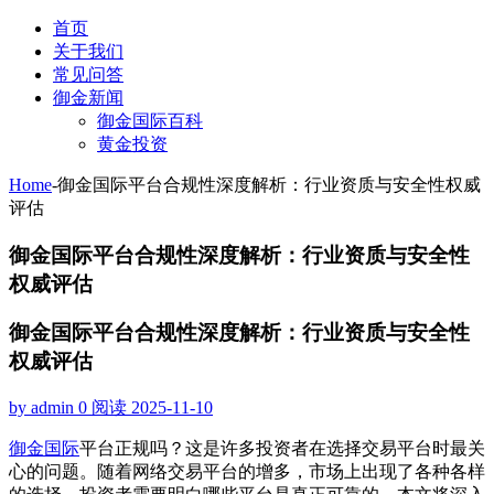
首页
关于我们
常见问答
御金新闻
御金国际百科
黄金投资
Home
-
御金国际平台合规性深度解析：行业资质与安全性权威
评估
御金国际平台合规性深度解析：行业资质与安全性
权威评估
御金国际平台合规性深度解析：行业资质与安全性
权威评估
by admin
0 阅读
2025-11-10
御金国际
平台正规吗？这是许多投资者在选择交易平台时最关
心的问题。随着网络交易平台的增多，市场上出现了各种各样