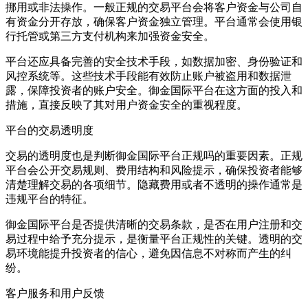
挪用或非法操作。一般正规的交易平台会将客户资金与公司自
有资金分开存放，确保客户资金独立管理。平台通常会使用银
行托管或第三方支付机构来加强资金安全。
平台还应具备完善的安全技术手段，如数据加密、身份验证和
风控系统等。这些技术手段能有效防止账户被盗用和数据泄
露，保障投资者的账户安全。御金国际平台在这方面的投入和
措施，直接反映了其对用户资金安全的重视程度。
平台的交易透明度
交易的透明度也是判断御金国际平台正规吗的重要因素。正规
平台会公开交易规则、费用结构和风险提示，确保投资者能够
清楚理解交易的各项细节。隐藏费用或者不透明的操作通常是
违规平台的特征。
御金国际平台是否提供清晰的交易条款，是否在用户注册和交
易过程中给予充分提示，是衡量平台正规性的关键。透明的交
易环境能提升投资者的信心，避免因信息不对称而产生的纠
纷。
客户服务和用户反馈