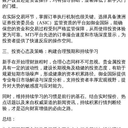
账户设置还是资金操作，均有指导协助，显著降低了新手入门
的门槛。
在实际交易环节，掌握订单执行机制也很关键。选择具备澳洲
证券投资委员会（ASIC）监管资质的平台如御金国际，能确
保您的资金和交易过程受到严格监管保障，从而使得投资体验
更为可靠。MT5平台先进的订单撮合速度和市场深度显示，为
投资者提供了快速反应的操作空间。
三、投资心态及策略：构建合理预期和持续学习
新手在开始理财旅程时，合理心态同样不可忽视。贵金属投资
具有一定的波动性，建设长期视角及稳健的投资态度，有助于
规避短期市场噪声，形成健康的资本积累路径。御金国际提供
专业每日市场解读与深度分析，支持投资者丰厚宏观视野，提
升对大势的敏感度与应对能力。
同时，维持持续学习的习惯是前行的基石。结合实时报价、热
点话题以及来自权威渠道的新闻资讯，持续积累行情判断经
验，才是迈向财富增值的必由之路。
总结：