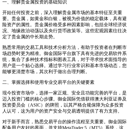
一、理解贵金属投资的基础知识
开始任何投资之前，深入理解贵金属市场的基本特征至关重
要。贵金属，如黄金和白银，被视为价值的稳定载体，具有避
险资产的属性。贵金属价格受多种因素影响，包括全球经济状
况、地缘政治动荡以及央行货币政策等。这些宏观因素往往决
定了贵金属的中长期走势。
熟悉常用的交易工具和技术分析方法，有助于投资者在判断市
场趋势时更为精准。御金国际平台旗下具有先进的交易软件系
统，集合了多种技术指标和图表工具，对于寻求技术面指导的
用户是一个贴心选择。通过学习行业常识和基本市场动态，您
能够更清楚市场，其次利于做出合理判断。
二、掌握选择和使用专业交易平台的关键要素
现今投资市场中，选择一家正规、安全且功能完善的平台，是
迈入投资门槛的核心步骤。御金国际凭借获得澳大利亚证券及
投资委员会（ASIC）的牌照，以其严格合规保障为众多投资
人认可，这为用户的资产安全与交易透明提供了有力支持。
对于新手而言，熟悉交易平台的操作流程至关重要。御金国际
配备用户友好的界面，并支持MetaTrader 5（MT5）系统，这