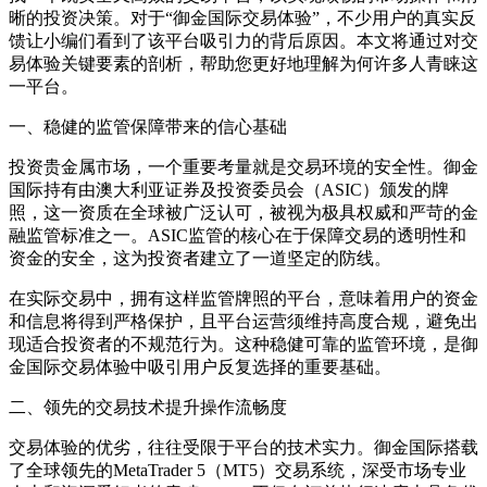
晰的投资决策。对于“御金国际交易体验”，不少用户的真实反
馈让小编们看到了该平台吸引力的背后原因。本文将通过对交
易体验关键要素的剖析，帮助您更好地理解为何许多人青睐这
一平台。
一、稳健的监管保障带来的信心基础
投资贵金属市场，一个重要考量就是交易环境的安全性。御金
国际持有由澳大利亚证券及投资委员会（ASIC）颁发的牌
照，这一资质在全球被广泛认可，被视为极具权威和严苛的金
融监管标准之一。ASIC监管的核心在于保障交易的透明性和
资金的安全，这为投资者建立了一道坚定的防线。
在实际交易中，拥有这样监管牌照的平台，意味着用户的资金
和信息将得到严格保护，且平台运营须维持高度合规，避免出
现适合投资者的不规范行为。这种稳健可靠的监管环境，是御
金国际交易体验中吸引用户反复选择的重要基础。
二、领先的交易技术提升操作流畅度
交易体验的优劣，往往受限于平台的技术实力。御金国际搭载
了全球领先的MetaTrader 5（MT5）交易系统，深受市场专业