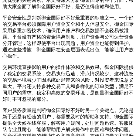
其优劣的关键因素。本文将深入分析御金国际的各个方面，帮
助大家全面了解御金国际好不好，是否值得信赖和使用。
平台安全性是判断御金国际好不好最重要的标准之一。一个好
的交易平台必须保障用户资金安全和个人信息安全。御金国际
采用多重加密技术，确保用户账户和交易数据不会轻易被泄
露。平台设有严格的资金隔离制度，用户资金与公司运营资金
分开管理，这样即使平台出现问题，用户资金也能得到保护。
通过这些措施，御金国际在安全层面表现出色，能够让用户放
心操作。
交易环境直接影响用户的操作体验和交易效果。御金国际提供
了稳定的交易系统，交易执行迅速，滑点情况较少。这种流畅
的交易环境减少了因系统延迟带来的风险，对投资者来说意义
重大。平台还支持多种交易工具和多样化的订单类型，满足不
同用户的需求。稳定和高效的交易环境，是衡量御金国际好不
好时不可忽视的部分。
客户服务质量是判断御金国际好不好时另一个关键点。无论是
新手还是有经验的用户，都需要及时的帮助和支持。御金国际
提供全天候在线客服，解答用户疑问，处理问题迅速。客服团
队专业且耐心，能够帮助用户解决操作中的困难和技术问题。
平台还设有详细的帮助中心和教育资源，方便用户学习和提升