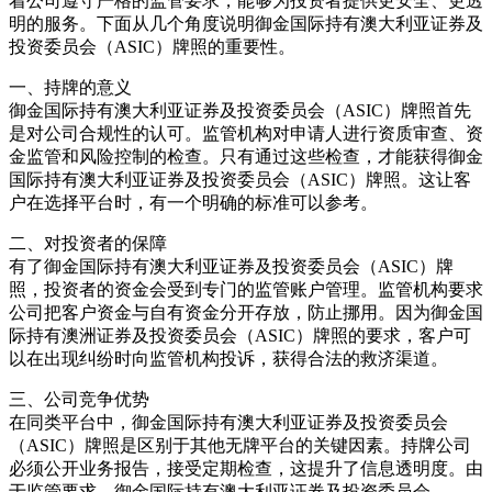
着公司遵守严格的监管要求，能够为投资者提供更安全、更透
明的服务。下面从几个角度说明御金国际持有澳大利亚证券及
投资委员会（ASIC）牌照的重要性。
一、持牌的意义
御金国际持有澳大利亚证券及投资委员会（ASIC）牌照首先
是对公司合规性的认可。监管机构对申请人进行资质审查、资
金监管和风险控制的检查。只有通过这些检查，才能获得御金
国际持有澳大利亚证券及投资委员会（ASIC）牌照。这让客
户在选择平台时，有一个明确的标准可以参考。
二、对投资者的保障
有了御金国际持有澳大利亚证券及投资委员会（ASIC）牌
照，投资者的资金会受到专门的监管账户管理。监管机构要求
公司把客户资金与自有资金分开存放，防止挪用。因为御金国
际持有澳洲证券及投资委员会（ASIC）牌照的要求，客户可
以在出现纠纷时向监管机构投诉，获得合法的救济渠道。
三、公司竞争优势
在同类平台中，御金国际持有澳大利亚证券及投资委员会
（ASIC）牌照是区别于其他无牌平台的关键因素。持牌公司
必须公开业务报告，接受定期检查，这提升了信息透明度。由
于监管要求，御金国际持有澳大利亚证券及投资委员会