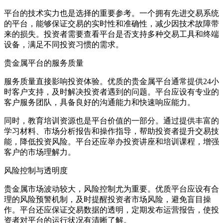
平台的技术实力也是选择的重要参考。一个拥有先进交易系统
的平台，能够保证交易的实时性和准确性，减少因技术故障带
来的损失。投资者需要查看平台是否支持多种交易工具和终端
设备，满足不同投资习惯的需求。
贵金属平台的服务质量
服务质量直接影响投资体验。优质的贵金属平台通常提供24小
时客户支持，及时解决投资者遇到的问题。平台应设有专业的
客户服务团队，具备良好的沟通能力和快速响应能力。
同时，教育培训资源也是平台价值的一部分。通过提供丰富的
学习材料、市场分析报告和操作指导，帮助投资者提升交易技
能，降低投资风险。平台还应举办投资讲座和培训课程，增强
客户的市场理解力。
风险控制与透明度
贵金属市场波动较大，风险控制尤为重要。优质平台应设有合
理的风险预警机制，及时提醒投资者市场风险，避免盲目操
作。平台还应保证交易数据的透明，定期发布运营报告，使投
资者对平台的运行状况有清晰了解。