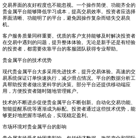
交易界面的友好程度也不能忽视。一个操作简便、功能齐全的
贵金属平台能够降低学习成本，提高交易效率。投资者应选择
界面清晰、功能明了的平台，避免因操作复杂而错失交易良
机。
客户服务质量同样重要。优质的客户支持能够及时解决投资者
在交易中遇到的问题，提升整体体验。无论是新手还是有经验
的投资者，都需要依靠平台的客服团队获得专业帮助。
贵金属平台的技术优势
现代贵金属平台大多采用先进技术，提升交易体验。高速的交
易系统保证订单快速执行，减少滑点情况。平台的数据分析工
具帮助投资者做出更科学的决策。部分平台还提供移动端应
用，方便投资者随时随地管理账户。
技术的不断进步促使贵金属平台不断创新。自动化交易功能、
智能提醒系统等逐渐成为标配。投资者通过这些技术优势，能
够更好地把握市场机会，实现稳定盈利。
市场环境对贵金属平台的影响