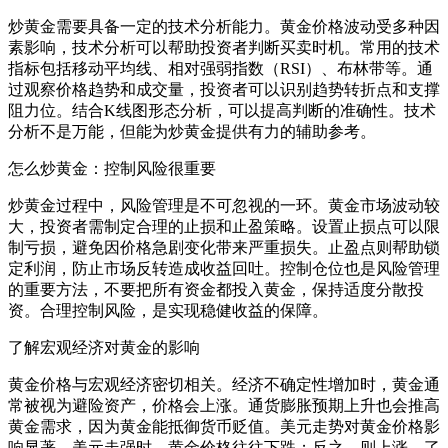
炒黄金需要具备一定的技术分析能力。黄金价格波动受多种因
素影响，技术分析可以帮助投资者判断买卖时机。常用的技术
指标包括移动平均线、相对强弱指数（RSI）、布林带等。通
过观察价格趋势和成交量，投资者可以识别趋势转折点和支撑
阻力位。结合K线图形态分析，可以提高判断的准确性。技术
分析不是万能，但能为炒黄金提供有力的辅助参考。
怎么炒黄金：控制风险很重要
炒黄金过程中，风险管理是不可忽视的一环。黄金市场波动较
大，投资者需制定合理的止损和止盈策略。设置止损点可以限
制亏损，避免因价格急剧变化带来严重损失。止盈点则帮助锁
定利润，防止市场反转造成收益回吐。控制仓位也是风险管理
的重要方法，不要把所有资金都投入黄金，保持适度分散投
资。合理控制风险，是实现稳健收益的保障。
了解宏观经济对黄金的影响
黄金价格与宏观经济密切相关。经济不确定性增加时，黄金通
常被视为避险资产，价格会上涨。通货膨胀预期上升也会推高
黄金需求，因为黄金能抵御货币贬值。美元走势对黄金价格影
响显著。美元走强时，黄金价格往往下跌；反之，则上涨。了