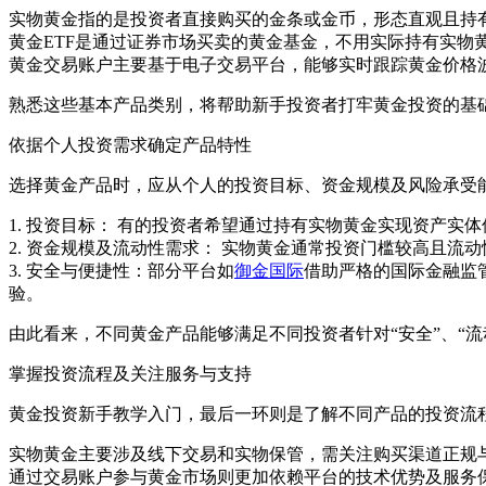
实物黄金指的是投资者直接购买的金条或金币，形态直观且持
黄金ETF是通过证券市场买卖的黄金基金，不用实际持有实物
黄金交易账户主要基于电子交易平台，能够实时跟踪黄金价格
熟悉这些基本产品类别，将帮助新手投资者打牢黄金投资的基
依据个人投资需求确定产品特性
选择黄金产品时，应从个人的投资目标、资金规模及风险承受
1. 投资目标： 有的投资者希望通过持有实物黄金实现资产实
2. 资金规模及流动性需求： 实物黄金通常投资门槛较高且流
3. 安全与便捷性：部分平台如
御金国际
借助严格的国际金融监
验。
由此看来，不同黄金产品能够满足不同投资者针对“安全”、“流
掌握投资流程及关注服务与支持
黄金投资新手教学入门，最后一环则是了解不同产品的投资流
实物黄金主要涉及线下交易和实物保管，需关注购买渠道正规
通过交易账户参与黄金市场则更加依赖平台的技术优势及服务保