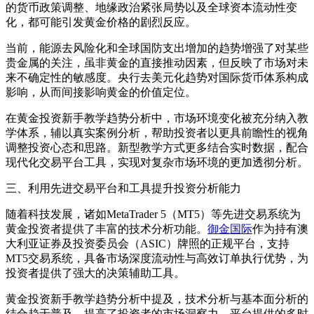
的货币政策调整、地缘政治紧张局势以及全球资本流动性变
化，都可能引发黄金价格的剧烈反应。
当前，能源去风险化和全球国防支出增加的趋势增强了对某些
贵金属的关注，虽非黄金的直接推动因素，但反映了市场对未
来不确定性的敏感度。央行去美元化趋势对国际货币体系构成
影响，从而间接影响黄金的价值定位。
在黄金投资新手教学趋势分析中，市场环境变化被充分纳入教
学体系，辅以真实案例分析，帮助投资者以更具前瞻性的视角
调整投资心态和思路。新型教学方式更多结合实时数据，配合
现代化交易平台工具，实现对复杂市场环境的更加透彻分析。
三、利用先进交易平台和工具提升投资分析能力
随着科技发展，诸如MetaTrader 5（MT5）等先进交易系统为
黄金投资者提供了丰富的技术分析功能。
御金国际
作为持有澳
大利亚证券及投资委员会（ASIC）牌照的正规平台，支持
MT5交易系统，具备市场深度流动性与高效订单执行优势，为
投资者提供了强大的决策辅助工具。
黄金投资新手教学趋势分析中提及，技术分析与基本面分析的
结合趋于普及，提高了投资者的市场洞察力。平台提供的多时