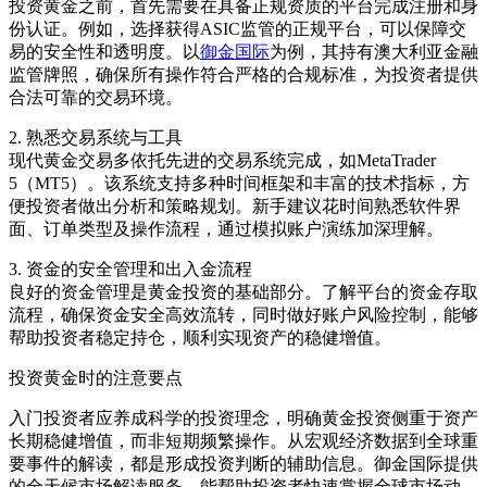
投资黄金之前，首先需要在具备正规资质的平台完成注册和身
份认证。例如，选择获得ASIC监管的正规平台，可以保障交
易的安全性和透明度。以
御金国际
为例，其持有澳大利亚金融
监管牌照，确保所有操作符合严格的合规标准，为投资者提供
合法可靠的交易环境。
2. 熟悉交易系统与工具
现代黄金交易多依托先进的交易系统完成，如MetaTrader
5（MT5）。该系统支持多种时间框架和丰富的技术指标，方
便投资者做出分析和策略规划。新手建议花时间熟悉软件界
面、订单类型及操作流程，通过模拟账户演练加深理解。
3. 资金的安全管理和出入金流程
良好的资金管理是黄金投资的基础部分。了解平台的资金存取
流程，确保资金安全高效流转，同时做好账户风险控制，能够
帮助投资者稳定持仓，顺利实现资产的稳健增值。
投资黄金时的注意要点
入门投资者应养成科学的投资理念，明确黄金投资侧重于资产
长期稳健增值，而非短期频繁操作。从宏观经济数据到全球重
要事件的解读，都是形成投资判断的辅助信息。御金国际提供
的全天候市场解读服务，能帮助投资者快速掌握全球市场动